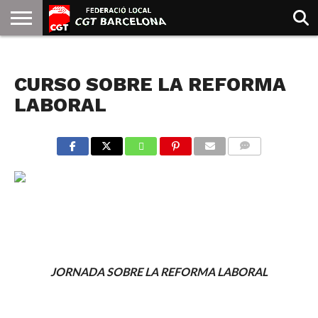
INICIO
QUIENES
SINDICATOS
SOCIAL
JURIDICA/GUIAS
PRENSA Y
FORMACIÓN
BIBLIOTECA
RECURSOS
ES
NOTICIAS
SOMOS
COMUNICACIÓN
EMMA
CURSO SOBRE LA REFORMA
GOLDMAN
LABORAL
COMMENTS
JORNADA SOBRE LA REFORMA LABORAL