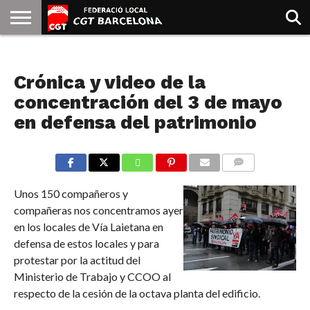
INICIO
QUIENES
SINDICATOS
SOCIAL
JURIDICA/GUIAS
PRENSA Y
FORMACIÓN
BIBLIOTECA
RECURSOS
ES
NOTICIAS
SOMOS
COMUNICACIÓN
EMMA
Crónica y video de la
GOLDMAN
concentración del 3 de mayo
en defensa del patrimonio
COMMENTS
Unos 150 compañeros y
compañeras nos concentramos ayer
en los locales de Vía Laietana en
defensa de estos locales y para
protestar por la actitud del
Ministerio de Trabajo y CCOO al
respecto de la cesión de la octava planta del edificio.