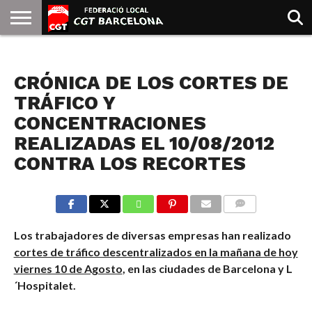
INICIO
QUIENES
SINDICATOS
SOCIAL
JURIDICA/GUIAS
PRENSA Y
FORMACIÓN
BIBLIOTECA
RECURSOS
ES
NOTICIAS
SOMOS
COMUNICACIÓN
EMMA
CRÓNICA DE LOS CORTES DE
GOLDMAN
TRÁFICO Y
CONCENTRACIONES
REALIZADAS EL 10/08/2012
CONTRA LOS RECORTES
COMMENTS
Los trabajadores de diversas empresas han realizado
cortes de tráfico descentralizados en la mañana de hoy
viernes 10 de Agosto
, en las ciudades de Barcelona y L
´Hospitalet.