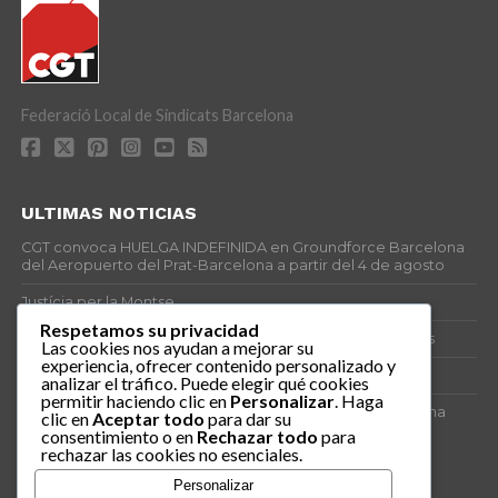
Federació Local de Sindicats Barcelona
ULTIMAS NOTICIAS
CGT convoca HUELGA INDEFINIDA en Groundforce Barcelona
del Aeropuerto del Prat-Barcelona a partir del 4 de agosto
Justícia per la Montse
Respetamos su privacidad
25J – Día Mundial para la Prevención de los Ahogamientos
Las cookies nos ayudan a mejorar su
experiencia, ofrecer contenido personalizado y
ERE encubierto en H&M Concentrix
analizar el tráfico. Puede elegir qué cookies
permitir haciendo clic en
Personalizar
. Haga
Actes centrals 90 aniversari revolució social 1936. Programa
clic en
Aceptar todo
para dar su
central i per dies. Materials de venda.
consentimiento o en
Rechazar todo
para
rechazar las cookies no esenciales.
TAGS
Personalizar