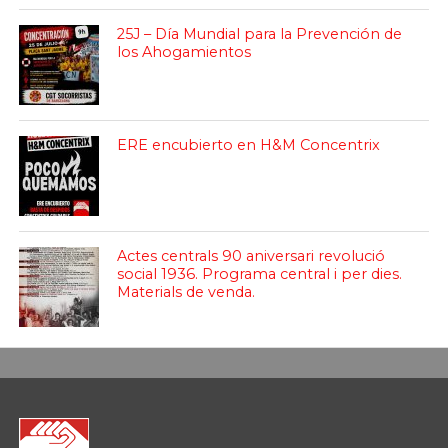
25J – Día Mundial para la Prevención de
los Ahogamientos
ERE encubierto en H&M Concentrix
Actes centrals 90 aniversari revolució
social 1936. Programa central i per dies.
Materials de venda.