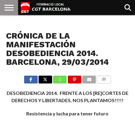
INICIO
QUIENES
SINDICATOS
SOCIAL
JURIDICA/GUIAS
PRENSA Y
FORMACIÓN
BIBLIOTECA
RECURSOS
ES
NOTICIAS
SOMOS
COMUNICACIÓN
EMMA
CRÓNICA DE LA
GOLDMAN
MANIFESTACIÓN
DESOBEDIENCIA 2014.
BARCELONA, 29/03/2014
COMMENTS
DESOBEDIENCIA 2014. FRENTE A LOS [RE]CORTES DE
DERECHOS Y LIBERTADES, NOS PLANTAMOS!!!!!
Resistencia y lucha para tener futuro