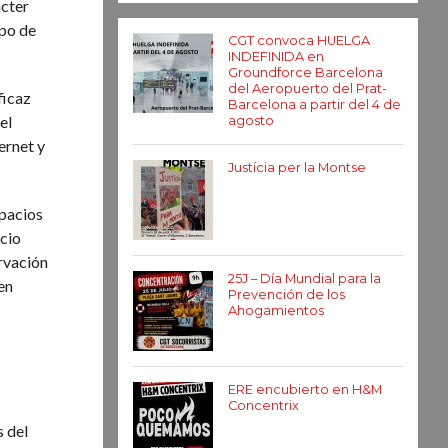
ácter
ipo de
CGT convoca HUELGA
INDEFINIDA en
Groundforce Barcelona
del Aeropuerto del Prat-
ficaz
Barcelona a partir del 4 de
el
agosto
ernet y
Justícia per la Montse
spacios
icio
ervación
25J – Día Mundial para la
 en
Prevención de los
Ahogamientos
ERE encubierto en H&M
Concentrix
s del