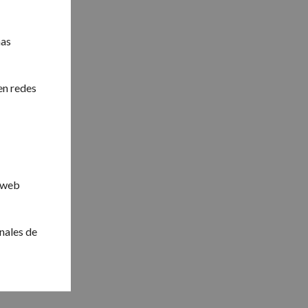
nas
en redes
a web
anales de