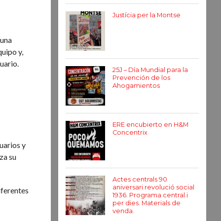
Justícia per la Montse
 una
uipo y,
uario.
25J – Día Mundial para la
Prevención de los
Ahogamientos
ERE encubierto en H&M
Concentrix
uarios y
iza su
Actes centrals 90
aniversari revolució social
diferentes
1936. Programa central i
per dies. Materials de
venda.