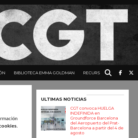
ÓN
BIBLIOTECA EMMA GOLDMAN
RECURSOS
Enter ad code here
ULTIMAS NOTICIAS
CGT convoca HUELGA
INDEFINIDA en
formación
Groundforce Barcelona
del Aeropuerto del Prat-
 cookies
.
Barcelona a partir del 4 de
agosto