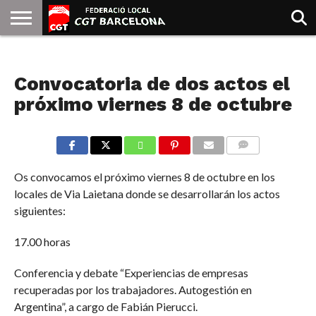
INICIO
QUIENES
SINDICATOS
SOCIAL
JURIDICA/GUIAS
PRENSA Y
FORMACIÓN
BIBLIOTECA
RECURSOS
ES
NOTICIAS
SOMOS
COMUNICACIÓN
EMMA
Convocatoria de dos actos el
GOLDMAN
próximo viernes 8 de octubre
COMMENTS
Os convocamos el próximo viernes 8 de octubre en los
locales de Via Laietana donde se desarrollarán los actos
siguientes:
17.00 horas
Conferencia y debate “Experiencias de empresas
recuperadas por los trabajadores. Autogestión en
Argentina”, a cargo de Fabián Pierucci.