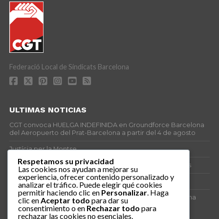
Federació Local de Sindicats Barcelona
ULTIMAS NOTICIAS
CGT convoca HUELGA INDEFINIDA en Groundforce Barcelona
del Aeropuerto del Prat-Barcelona a partir del 4 de agosto
Justícia per la Montse
Respetamos su privacidad
25J – Día Mundial para la Prevención de los Ahogamientos
Las cookies nos ayudan a mejorar su
experiencia, ofrecer contenido personalizado y
ERE encubierto en H&M Concentrix
analizar el tráfico. Puede elegir qué cookies
permitir haciendo clic en
Personalizar
. Haga
Actes centrals 90 aniversari revolució social 1936. Programa
clic en
Aceptar todo
para dar su
central i per dies. Materials de venda.
consentimiento o en
Rechazar todo
para
rechazar las cookies no esenciales.