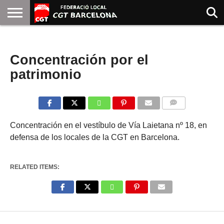
INICIO
QUIENES
SINDICATOS
SOCIAL
JURIDICA/GUIAS
PRENSA Y
FORMACIÓN
BIBLIOTECA
RECURSOS
ES
NOTICIAS
SOMOS
COMUNICACIÓN
EMMA
Concentración por el
GOLDMAN
patrimonio
COMMENTS
Concentración en el vestíbulo de Vía Laietana nº 18, en
defensa de los locales de la CGT en Barcelona.
RELATED ITEMS:
Enter ad code here