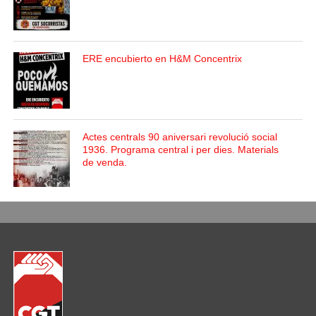
ERE encubierto en H&M Concentrix
Actes centrals 90 aniversari revolució social
1936. Programa central i per dies. Materials
de venda.