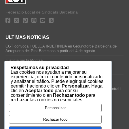
Federació Local de Sindicats Barcelona
ULTIMAS NOTICIAS
CGT convoca HUELGA INDEFINIDA en Groundforce Barcelona del
Aeropuerto del Prat-Barcelona a partir del 4 de agosto
Justícia per la Montse
Respetamos su privacidad
25J – Día Mundial para la Prevención de los Ahogamientos
Las cookies nos ayudan a mejorar su
experiencia, ofrecer contenido personalizado
ERE encubierto en H&M Concentrix
y analizar el tráfico. Puede elegir qué cookies
permitir haciendo clic en
Personalizar
. Haga
Actes centrals 90 aniversari revolució social 1936. Programa central i
clic en
Aceptar todo
para dar su
per dies. Materials de venda.
consentimiento o en
Rechazar todo
para
rechazar las cookies no esenciales.
TAGS
Personalizar
VAGA
TELEMARKETING
NETEJA
DRETS
CONFERENCIA
Rechazar todo
DOCUMENTAL
SANITAT
CATSALUT
061
ANTI-MWC