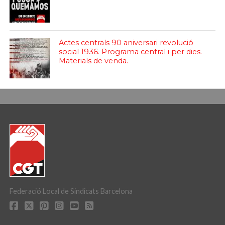
Actes centrals 90 aniversari revolució
social 1936. Programa central i per dies.
Materials de venda.
Federació Local de Sindicats Barcelona