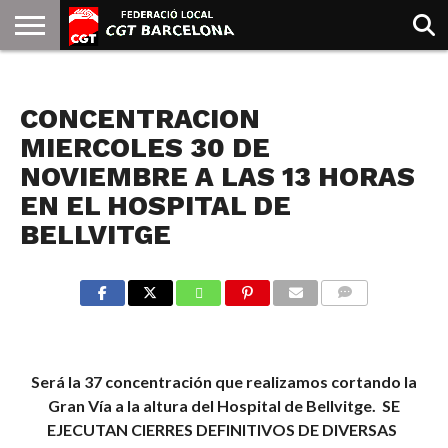
INICIO
QUIENES
SINDICATOS
SOCIAL
JURIDICA/GUIAS
PRENSA Y
FORMACIÓN
BIBLIOTECA
RECURSOS
ES
NOTICIAS
SOMOS
COMUNICACIÓN
EMMA
CONCENTRACION
GOLDMAN
MIERCOLES 30 DE
NOVIEMBRE A LAS 13 HORAS
EN EL HOSPITAL DE
BELLVITGE
COMMENTS
Será la 37 concentración que realizamos cortando la
Gran Vía a la altura del Hospital de Bellvitge. SE
EJECUTAN CIERRES DEFINITIVOS DE DIVERSAS