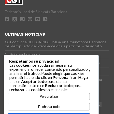
Federació Local de Sindicats Barcelona
ULTIMAS NOTICIAS
CGT convoca HUELGA INDEFINIDA en Groundforce Barcelona
del Aeropuerto del Prat-Barcelona a partir del 4 de agosto
Justícia per la Montse
Respetamos su privacidad
25J – Día Mundial para la Prevención de los Ahogamientos
Las cookies nos ayudan a mejorar su
experiencia, ofrecer contenido personalizado y
ERE encubierto en H&M Concentrix
analizar el tráfico. Puede elegir qué cookies
permitir haciendo clic en
Personalizar
. Haga
Actes centrals 90 aniversari revolució social 1936. Programa
clic en
Aceptar todo
para dar su
central i per dies. Materials de venda.
consentimiento o en
Rechazar todo
para
rechazar las cookies no esenciales.
TAGS
Personalizar
VAGA
TELEMARKETING
NETEJA
DRETS
CONFERENCIA
Rechazar todo
DOCUMENTAL
SANITAT
CATSALUT
061
ANTI-MWC