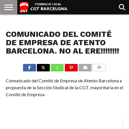
INICIO
QUIENES
SINDICATOS
SOCIAL
JURIDICA/GUIAS
PRENSA Y
FORMACIÓN
BIBLIOTECA
RECURSOS
ES
NOTICIAS
SOMOS
COMUNICACIÓN
EMMA
COMUNICADO DEL COMITÉ
GOLDMAN
DE EMPRESA DE ATENTO
BARCELONA. NO AL ERE!!!!!!!!
COMMENTS
Comunicado del Comité de Empresa de Atento Barcelona a
propuesta de la Sección Sindical de la CGT, mayoritaria en el
Comité de Empresa.