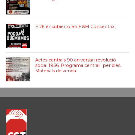
ERE encubierto en H&M Concentrix
Actes centrals 90 aniversari revolució
social 1936. Programa central i per dies.
Materials de venda.