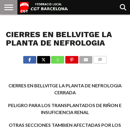
INICIO
QUIENES
SINDICATOS
SOCIAL
JURIDICA/GUIAS
PRENSA Y
FORMACIÓN
BIBLIOTECA
RECURSOS
ES
NOTICIAS
SOMOS
COMUNICACIÓN
EMMA
CIERRES EN BELLVITGE LA
GOLDMAN
PLANTA DE NEFROLOGIA
COMMENTS
CIERRES EN BELLVITGE LA PLANTA DE NEFROLOGIA
CERRADA
PELIGRO PARA LOS TRANSPLANTADOS DE RIÑON E
INSUFICIENCIA RENAL
OTRAS SECCIONES TAMBIEN AFECTADAS POR LOS