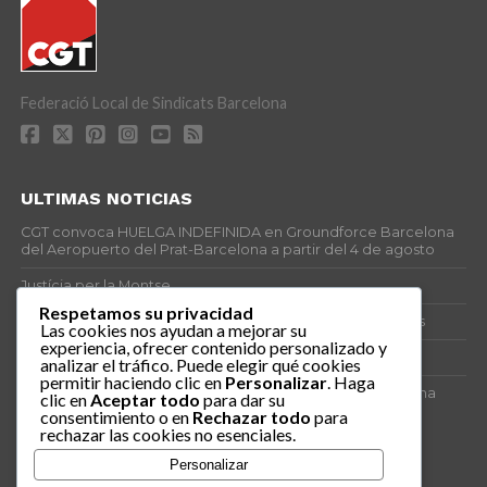
Federació Local de Sindicats Barcelona
ULTIMAS NOTICIAS
CGT convoca HUELGA INDEFINIDA en Groundforce Barcelona
del Aeropuerto del Prat-Barcelona a partir del 4 de agosto
Justícia per la Montse
Respetamos su privacidad
25J – Día Mundial para la Prevención de los Ahogamientos
Las cookies nos ayudan a mejorar su
experiencia, ofrecer contenido personalizado y
ERE encubierto en H&M Concentrix
analizar el tráfico. Puede elegir qué cookies
permitir haciendo clic en
Personalizar
. Haga
Actes centrals 90 aniversari revolució social 1936. Programa
clic en
Aceptar todo
para dar su
central i per dies. Materials de venda.
consentimiento o en
Rechazar todo
para
rechazar las cookies no esenciales.
TAGS
Personalizar