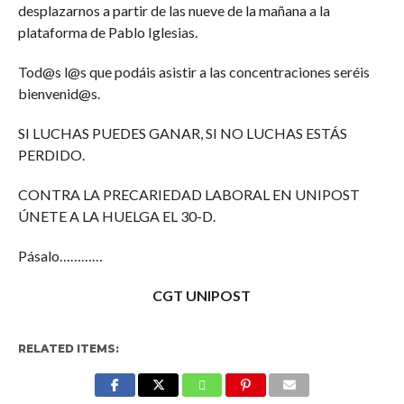
desplazarnos a partir de las nueve de la mañana a la
plataforma de Pablo Iglesias.
Tod@s l@s que podáis asistir a las concentraciones seréis
bienvenid@s.
SI LUCHAS PUEDES GANAR, SI NO LUCHAS ESTÁS
PERDIDO.
CONTRA LA PRECARIEDAD LABORAL EN UNIPOST
ÚNETE A LA HUELGA EL 30-D.
Pásalo…………
C
G
T
U
N
I
P
O
S
T
RELATED ITEMS: