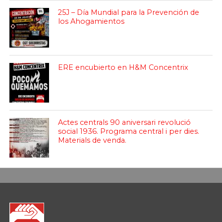
25J – Día Mundial para la Prevención de
los Ahogamientos
ERE encubierto en H&M Concentrix
Actes centrals 90 aniversari revolució
social 1936. Programa central i per dies.
Materials de venda.