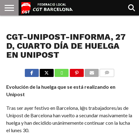
INICIO
QUIENES
SINDICATOS
SOCIAL
JURIDICA/GUIAS
PRENSA Y
FORMACIÓN
BIBLIOTECA
RECURSOS
ES
NOTICIAS
SOMOS
COMUNICACIÓN
EMMA
CGT-UNIPOST-INFORMA, 27
GOLDMAN
D, CUARTO DÍA DE HUELGA
EN UNIPOST
COMMENTS
Evolución de la huelga que se está realizando en
Unipost
Tras ser ayer festivo en Barcelona, l@s trabajadores/as de
Unipost de Barcelona han vuelto a secundar masivamente la
huelga y han decidido unánimemente continuar con la lucha
el lunes 30.