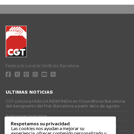
Federació Local de Sindicats Barcelona
ULTIMAS NOTICIAS
CGT convoca HUELGA INDEFINIDA en Groundforce Barcelona
del Aeropuerto del Prat-Barcelona a partir del 4 de agosto
Justícia per la Montse
Respetamos su privacidad
25J – Día Mundial para la Prevención de los Ahogamientos
Las cookies nos ayudan a mejorar su
experiencia, ofrecer contenido personalizado y