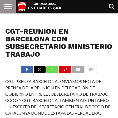
INICIO
QUIENES
SINDICATOS
SOCIAL
JURIDICA/GUIAS
PRENSA Y
FORMACIÓN
BIBLIOTECA
RECURSOS
ES
NOTICIAS
SOMOS
COMUNICACIÓN
EMMA
CGT-REUNION EN
GOLDMAN
BARCELONA CON
SUBSECRETARIO MINISTERIO
TRABAJO
COMMENTS
CGT-PRENSA BARCELONA, ENVIAMOS NOTA DE
PRENSA DE LA REUNION EN DELEGACION DE
GOBIERNO ENTRE EL SUBSECRETARIO DE TRABAJO,
CCOO Y CGT-BARCELONA. TAMBIEN ADJUNTAMOS
UN ESCRITO DEL SECRETARIO GENERAL DE CCOO DE
CATALUNYA DONDE DESTAPA LAS VERDADERAS