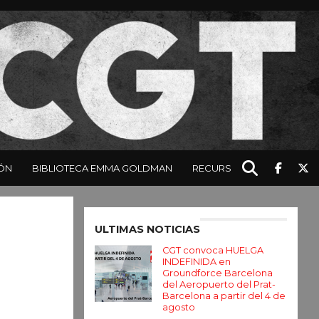
ÓN
BIBLIOTECA EMMA GOLDMAN
RECURSOS
Enter ad code here
ULTIMAS NOTICIAS
CGT convoca HUELGA
INDEFINIDA en
Groundforce Barcelona
del Aeropuerto del Prat-
Barcelona a partir del 4 de
agosto