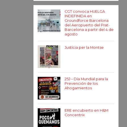
CGT convoca HUELGA
INDEFINIDA en
Groundforce Barcelona
del Aeropuerto del Prat-
Barcelona a partir del 4 de
agosto
Justícia per la Montse
25J – Día Mundial para la
Prevención de los
Ahogamientos
ERE encubierto en H&M
Concentrix