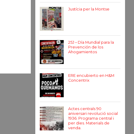
Justícia per la Montse
25J – Día Mundial para la
Prevención de los
Ahogamientos
ERE encubierto en H&M
Concentrix
Actes centrals 90
aniversari revolució social
1936. Programa central i
per dies. Materials de
venda.