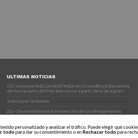
ULTIMAS NOTICIAS
CGT convoca HUELGA INDEFINIDA en Groundforce Barcelona
del Aeropuerto del Prat-Barcelona a partir del 4 de agosto
Justícia per la Montse
25J – Día Mundial para la Prevención de los Ahogamientos
ERE encubierto en H&M Concentrix
tenido personalizado y analizar el tráfico. Puede elegir qué cookie
r todo
para dar su consentimiento o en
Rechazar todo
para recha
Actes centrals 90 aniversari revolució social 1936. Programa
central i per dies. Materials de venda.