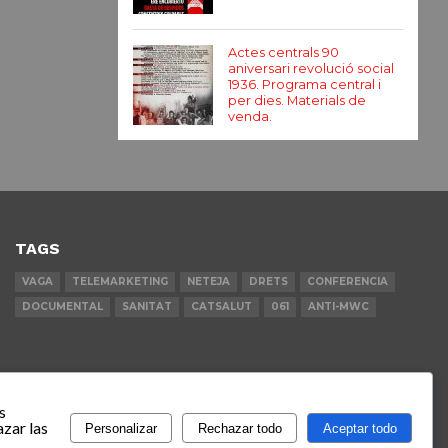
Actes centrals 90
aniversari revolució social
1936. Programa central i
per dies. Materials de
venda.
TAGS
VAGA
TELEMARKETING
NETEJA
DRETS
CONFERENCIA
DOCUMENTAL
SANITAT
CATSALUT
061
ANTI-MWC
s
zar las
Personalizar
Rechazar todo
Aceptar todo