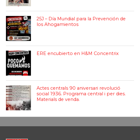
25J – Día Mundial para la Prevención de
los Ahogamientos
ERE encubierto en H&M Concentrix
Actes centrals 90 aniversari revolució
social 1936. Programa central i per dies.
Materials de venda.