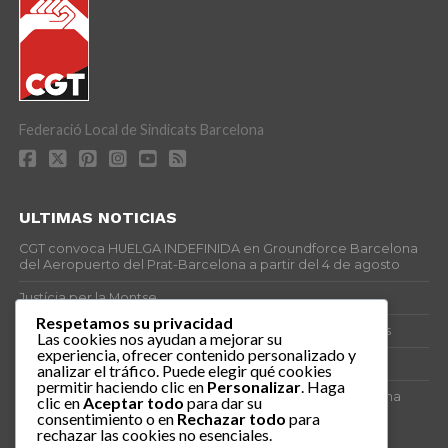
Federació Local de Sindicats Barcelona
ULTIMAS NOTICIAS
CGT convoca HUELGA INDEFINIDA en Groundforce Barcelona
del Aeropuerto del Prat-Barcelona a partir del 4 de agosto
Justícia per la Montse
Respetamos su privacidad
25J – Día Mundial para la Prevención de los Ahogamientos
Las cookies nos ayudan a mejorar su
experiencia, ofrecer contenido personalizado y
ERE encubierto en H&M Concentrix
analizar el tráfico. Puede elegir qué cookies
permitir haciendo clic en
Personalizar
. Haga
Actes centrals 90 aniversari revolució social 1936. Programa
clic en
Aceptar todo
para dar su
central i per dies. Materials de venda.
consentimiento o en
Rechazar todo
para
rechazar las cookies no esenciales.