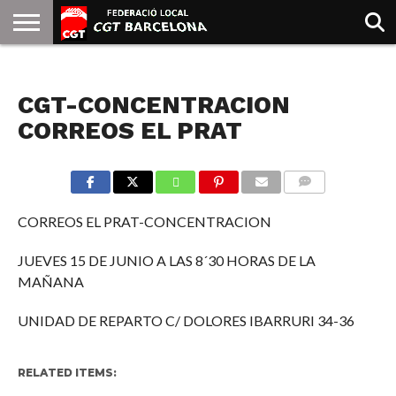
INICIO
QUIENES
SINDICATOS
SOCIAL
JURIDICA/GUIAS
PRENSA Y
FORMACIÓN
BIBLIOTECA
RECURSOS
ES
NOTICIAS
SOMOS
COMUNICACIÓN
EMMA
CGT-CONCENTRACION
GOLDMAN
CORREOS EL PRAT
COMMENTS
CORREOS EL PRAT-CONCENTRACION
JUEVES 15 DE JUNIO A LAS 8´30 HORAS DE LA
MAÑANA
UNIDAD DE REPARTO C/ DOLORES IBARRURI 34-36
RELATED ITEMS: