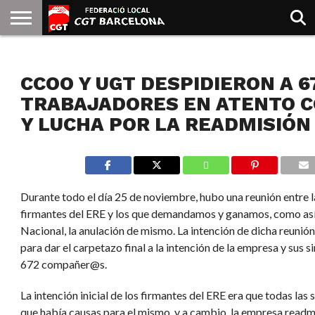
INICIO
QUIENES
SINDICATOS
SOCIAL
JURIDICA/GUIAS
PRENSA Y
FORMACIÓN
BIBLIOTECA
RECURSOS
ES
NOTICIAS
SOMOS
COMUNICACIÓN
EMMA
CCOO Y UGT DESPIDIERON A 6
GOLDMAN
TRABAJADORES EN ATENTO C
Y LUCHA POR LA READMISIÓN
Durante todo el día 25 de noviembre, hubo una reunión entre l
firmantes del ERE y los que demandamos y ganamos, como así
Nacional, la anulación de mismo. La intención de dicha reunión
para dar el carpetazo final a la intención de la empresa y sus 
672 compañer@s.
La intención inicial de los firmantes del ERE era que todas la
que había causas para el mismo, y a cambio, la empresa readm