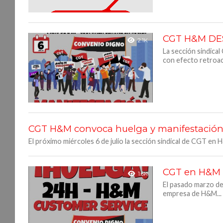
CGT H&M DESC
2.1K
La sección sindica
con efecto retroact
CGT H&M convoca huelga y manifestación el
El próximo miércoles 6 de julio la sección sindical de CGT en
CGT en H&M c
1.6K
El pasado marzo de
empresa de H&M...