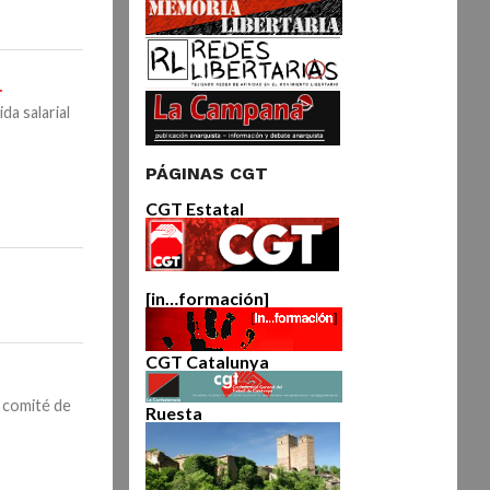
.
da salarial
PÁGINAS CGT
CGT Estatal
[in…formación]
CGT Catalunya
l comité de
Ruesta