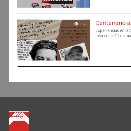
Centenario a
2.3K
Experiencias en la
miércoles 11 de may