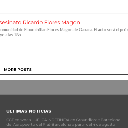
sesinato Ricardo Flores Magon
 comunidad de Eloxochitlan Flores Magon de Oaxaca. El acto será el pró
o a las 18h...
MORE POSTS
ULTIMAS NOTICIAS
CGT convoca HUELGA INDEFINIDA en Groundforce Barcelona
del Aeropuerto del Prat-Barcelona a partir del 4 de agosto