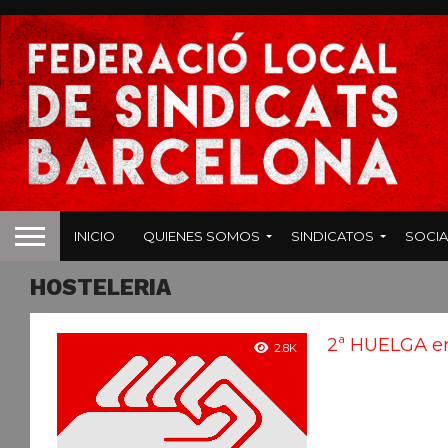
INICIO
QUIENES SOMOS
SINDICATOS
SOCIA
HOSTELERIA
2ª HUELGA en
2.8K