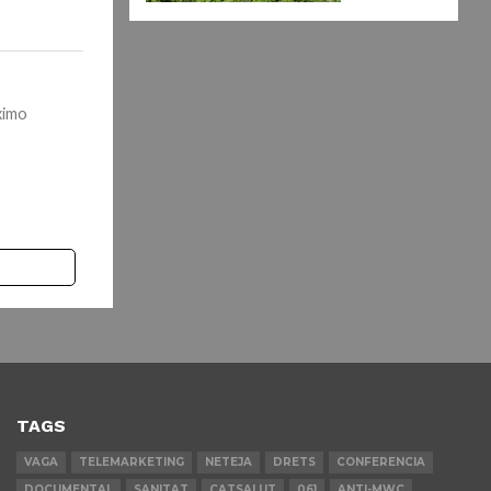
ximo
TAGS
VAGA
TELEMARKETING
NETEJA
DRETS
CONFERENCIA
DOCUMENTAL
SANITAT
CATSALUT
061
ANTI-MWC