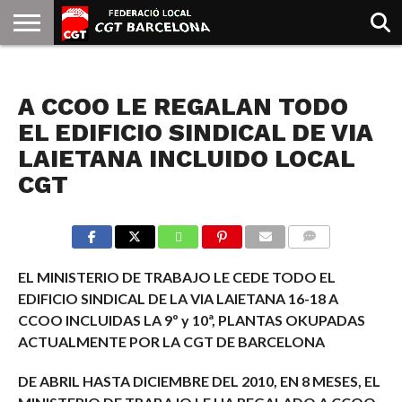
INICIO
QUIENES
SINDICATOS
SOCIAL
JURIDICA/GUIAS
PRENSA Y
FORMACIÓN
BIBLIOTECA
RECURSOS
ES
NOTICIAS
SOMOS
COMUNICACIÓN
EMMA
A CCOO LE REGALAN TODO
GOLDMAN
EL EDIFICIO SINDICAL DE VIA
LAIETANA INCLUIDO LOCAL
CGT
COMMENTS
EL MINISTERIO DE TRABAJO LE CEDE TODO EL
EDIFICIO SINDICAL DE LA VIA LAIETANA 16-18 A
CCOO INCLUIDAS LA 9º y 10ª, PLANTAS OKUPADAS
ACTUALMENTE POR LA CGT DE BARCELONA
DE ABRIL HASTA DICIEMBRE DEL 2010, EN 8 MESES, EL