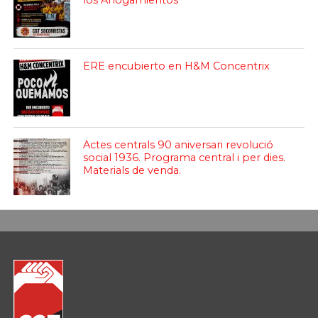
los Ahogamientos
ERE encubierto en H&M Concentrix
Actes centrals 90 aniversari revolució
social 1936. Programa central i per dies.
Materials de venda.