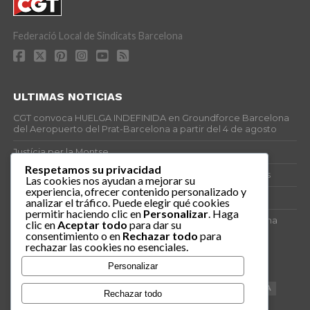
Federació Local de Sindicats Barcelona
ULTIMAS NOTICIAS
CGT convoca HUELGA INDEFINIDA en Groundforce Barcelona
del Aeropuerto del Prat-Barcelona a partir del 4 de agosto
Justícia per la Montse
Respetamos su privacidad
25J – Día Mundial para la Prevención de los Ahogamientos
Las cookies nos ayudan a mejorar su
experiencia, ofrecer contenido personalizado y
ERE encubierto en H&M Concentrix
analizar el tráfico. Puede elegir qué cookies
permitir haciendo clic en
Personalizar
. Haga
Actes centrals 90 aniversari revolució social 1936. Programa
clic en
Aceptar todo
para dar su
central i per dies. Materials de venda.
consentimiento o en
Rechazar todo
para
rechazar las cookies no esenciales.
TAGS
Personalizar
VAGA
TELEMARKETING
NETEJA
DRETS
CONFERENCIA
Rechazar todo
DOCUMENTAL
SANITAT
CATSALUT
061
ANTI-MWC