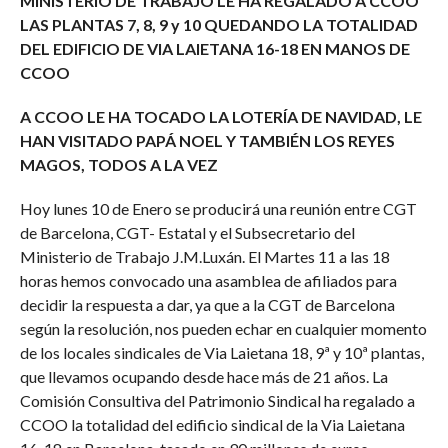
MINISTERIO DE TRABAJO LE HA REGALADO A CCOO
LAS PLANTAS 7, 8, 9 y 10 QUEDANDO LA TOTALIDAD
DEL EDIFICIO DE VIA LAIETANA 16-18 EN MANOS DE
CCOO
A CCOO LE HA TOCADO LA LOTERÍA DE NAVIDAD, LE
HAN VISITADO PAPÁ NOEL Y TAMBIÉN LOS REYES
MAGOS, TODOS A LA VEZ
Hoy lunes 10 de Enero se producirá una reunión entre CGT
de Barcelona, CGT- Estatal y el Subsecretario del
Ministerio de Trabajo J.M.Luxán. El Martes 11 a las 18
horas hemos convocado una asamblea de afiliados para
decidir la respuesta a dar, ya que a la CGT de Barcelona
según la resolución, nos pueden echar en cualquier momento
de los locales sindicales de Via Laietana 18, 9ª y 10ª plantas,
que llevamos ocupando desde hace más de 21 años. La
Comisión Consultiva del Patrimonio Sindical ha regalado a
CCOO la totalidad del edificio sindical de la Via Laietana