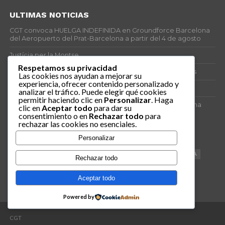
ULTIMAS NOTICIAS
CGT convoca HUELGA INDEFINIDA en Groundforce Barcelona
del Aeropuerto del Prat-Barcelona a partir del 4 de agosto
Justícia per la Montse
Respetamos su privacidad
25J – Día Mundial para la Prevención de los Ahogamientos
Las cookies nos ayudan a mejorar su
experiencia, ofrecer contenido personalizado y
ERE encubierto en H&M Concentrix
analizar el tráfico. Puede elegir qué cookies
permitir haciendo clic en
Personalizar
. Haga
Actes centrals 90 aniversari revolució social 1936. Programa
clic en
Aceptar todo
para dar su
central i per dies. Materials de venda.
consentimiento o en
Rechazar todo
para
rechazar las cookies no esenciales.
TAGS
Personalizar
VAGA
TELEMARKETING
NETEJA
DRETS
CONFERENCIA
Rechazar todo
DOCUMENTAL
SANITAT
CATSALUT
061
ANTI-MWC
Aceptar todo
Powered by
CGT