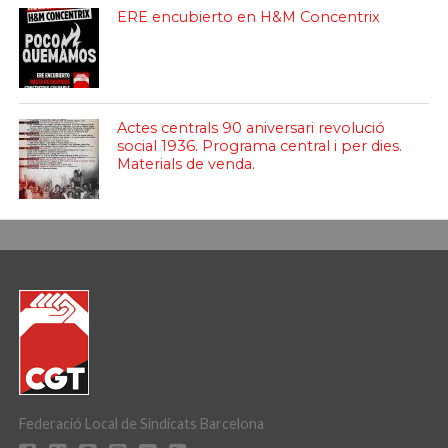
ERE encubierto en H&M Concentrix
Actes centrals 90 aniversari revolució
social 1936. Programa central i per dies.
Materials de venda.
Federació Local de Sindicats Barcelona