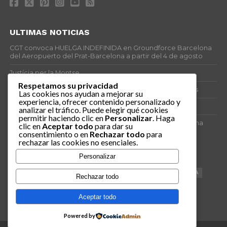
ULTIMAS NOTICIAS
CGT convoca HUELGA INDEFINIDA en Groundforce Barcelona
del Aeropuerto del Prat-Barcelona a partir del 4 de agosto
Justícia per la Montse
Respetamos su privacidad
25J – Día Mundial para la Prevención de los Ahogamientos
Las cookies nos ayudan a mejorar su
experiencia, ofrecer contenido personalizado y
ERE encubierto en H&M Concentrix
analizar el tráfico. Puede elegir qué cookies
permitir haciendo clic en
Personalizar
. Haga
Actes centrals 90 aniversari revolució social 1936. Programa
clic en
Aceptar todo
para dar su
central i per dies. Materials de venda.
consentimiento o en
Rechazar todo
para
rechazar las cookies no esenciales.
TAGS
Personalizar
VAGA
TELEMARKETING
NETEJA
DRETS
CONFERENCIA
Rechazar todo
DOCUMENTAL
SANITAT
CATSALUT
061
ANTI-MWC
Aceptar todo
Powered by