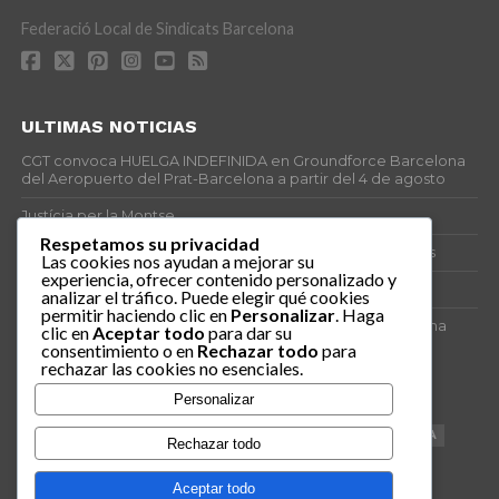
Federació Local de Sindicats Barcelona
ULTIMAS NOTICIAS
CGT convoca HUELGA INDEFINIDA en Groundforce Barcelona
del Aeropuerto del Prat-Barcelona a partir del 4 de agosto
Justícia per la Montse
Respetamos su privacidad
25J – Día Mundial para la Prevención de los Ahogamientos
Las cookies nos ayudan a mejorar su
experiencia, ofrecer contenido personalizado y
ERE encubierto en H&M Concentrix
analizar el tráfico. Puede elegir qué cookies
permitir haciendo clic en
Personalizar
. Haga
Actes centrals 90 aniversari revolució social 1936. Programa
clic en
Aceptar todo
para dar su
central i per dies. Materials de venda.
consentimiento o en
Rechazar todo
para
rechazar las cookies no esenciales.
TAGS
Personalizar
VAGA
TELEMARKETING
NETEJA
DRETS
CONFERENCIA
Rechazar todo
DOCUMENTAL
SANITAT
CATSALUT
061
ANTI-MWC
Aceptar todo