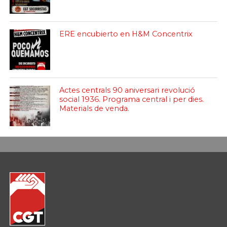
ERE encubierto en H&M Concentrix
Actes centrals 90 aniversari revolució
social 1936. Programa central i per dies.
Materials de venda.