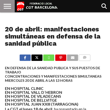
INICIO
QUIENES
SINDICATOS
SOCIAL
JURIDICA/GUIAS
PRENSA Y
FORMACIÓN
BIBLIOTECA
RECURSOS
ES
NOTICIAS
SOMOS
COMUNICACIÓN
EMMA
20 de abril: manifestaciones
GOLDMAN
simultáneas en defensa de la
sanidad pública
COMMENTS
EN DEFENSA DE LA SANIDAD PUBLICA Y SUS PUESTOS DE
TRABAJO
CONCENTRACIONES Y MANIFESTACIONES SIMULTANEAS
MIERCOLES 20 DE ABRIL A LAS 13 HORAS
EN HOSPITAL CLINIC
EN HOSPITAL VALL D´HEBRON
EN HOSPITAL DE VILADECANS
EN HOSPITAL DE BELLVITGE
EN HOSPITAL JUAN XXIII (TARRAGONA)
La CGT el lunes 18 de abril,
ha presentado en la