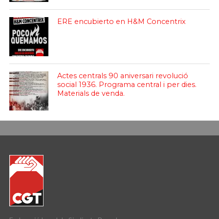
ERE encubierto en H&M Concentrix
Actes centrals 90 aniversari revolució
social 1936. Programa central i per dies.
Materials de venda.