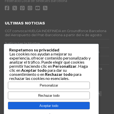
Federació Local de Sindicats Barcelona
ULTIMAS NOTICIAS
CGT convoca HUELGA INDEFINIDA en Groundforce Barcelona
del Aeropuerto del Prat-Barcelona a partir del 4 de agosto
Justícia per la Montse
Respetamos su privacidad
25J – Día Mundial para la Prevención de los Ahogamientos
Las cookies nos ayudan a mejorar su
experiencia, ofrecer contenido personalizado y
ERE encubierto en H&M Concentrix
analizar el tráfico. Puede elegir qué cookies
permitir haciendo clic en
Personalizar
. Haga
Actes centrals 90 aniversari revolució social 1936. Programa
clic en
Aceptar todo
para dar su
central i per dies. Materials de venda.
consentimiento o en
Rechazar todo
para
rechazar las cookies no esenciales.
TAGS
Personalizar
VAGA
TELEMARKETING
NETEJA
DRETS
CONFERENCIA
Rechazar todo
DOCUMENTAL
SANITAT
CATSALUT
061
ANTI-MWC
Aceptar todo