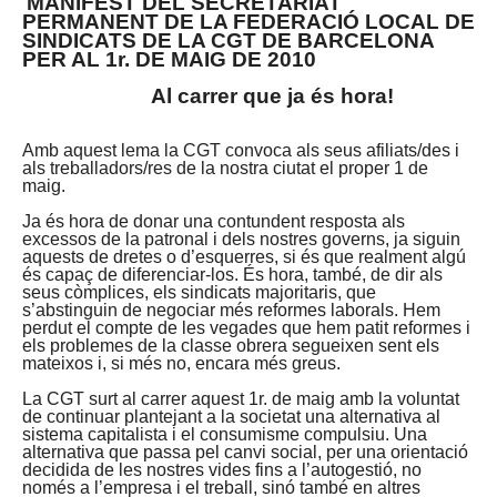
MANIFEST DEL SECRETARIAT
PERMANENT DE LA FEDERACIÓ LOCAL DE
SINDICATS DE LA CGT DE BARCELONA
PER AL 1r. DE MAIG DE 2010
Al carrer que ja és hora!
Amb aquest lema la CGT convoca als seus afiliats/des i
als treballadors/res de la nostra ciutat el proper 1 de
maig.
Ja és hora de donar una contundent resposta als
excessos de la patronal i dels nostres governs, ja siguin
aquests de dretes o d’esquerres, si és que realment algú
és capaç de diferenciar-los. És hora, també, de dir als
seus còmplices, els sindicats majoritaris, que
s’abstinguin de negociar més reformes laborals. Hem
perdut el compte de les vegades que hem patit reformes i
els problemes de la classe obrera segueixen sent els
mateixos i, si més no, encara més greus.
La CGT surt al carrer aquest 1r. de maig amb la voluntat
de continuar plantejant a la societat una alternativa al
sistema capitalista i el consumisme compulsiu. Una
alternativa que passa pel canvi social, per una orientació
decidida de les nostres vides fins a l’autogestió, no
només a l’empresa i el treball, sinó també en altres