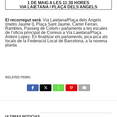
1 DE MAIG A LES 11:30 HORES
VIA LAIETANA / PLAÇA DELS ANGELS
El recorregut serà
: Via Laietana/Plaça dels Àngels
(metro Jaume I), Plaça Sant Jaume, Carrer Ferran,
Rambles, Passeig de Colom i parlaments a les escales
de l’oficia principal de Correus a Via Laietana/Plaça
Antoni Lopez. En finalitzar els parlaments, pica-pica als
locals de la Federació Local de Barcelona, a la novena
planta.
RELATED ITEMS:
Enter ad code here
ULTIMAS NOTICIAS