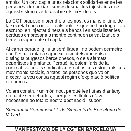
àmbits. Un cavi cap a unes relacions solidàries entre les
persones, denunciant sense desmai les injustícies que
aquest sistema verteix sobre els més dèbils.
La CGT proposem prendre a les nostres mans el timó de
la societat i no confiar-lo als polítics que no han tingut cap
escrúpol en injectar diners als bancs i en socialitzar les
pèrdues empresarials mentre continuen privatitzant els
beneficis que obté el capital.
Al carrer perquè la lluita serà llarga i no podem permetre
que l’espai ciutadà sigui exclusiu dels opulents i
distingits burgesos barcelonesos, o dels afamats
deportistes triomfants. Perquè, ja estem farts de la
criminalització als sindicats alternatius, als estudiants, als
moviments socials, a totes les persones que volen
aixecar la veu contra aquest règim d’explotació política i
econòmica.
Volem construir un món nou, perquè les lluites d’antany
no ha de ser debades; i perquè les lluites d’avui
necessiten de tota la nostra obstinació i suport.
Secretariat Permanent FL de Sindicats de Barcelona de
la CGT
MANIFESTACIÓ DE LA CGT EN BARCELONA