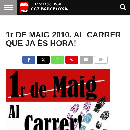
INICIO
QUIENES
SINDICATOS
SOCIAL
JURIDICA/GUIAS
PRENSA Y
FORMACIÓN
BIBLIOTECA
RECURSOS
ES
NOTICIAS
SOMOS
COMUNICACIÓN
EMMA
1r DE MAIG 2010. AL CARRER
GOLDMAN
QUE JA ÉS HORA!
COMMENTS