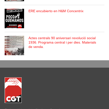
ERE encubierto en H&M Concentrix
Actes centrals 90 aniversari revolució social
1936. Programa central i per dies. Materials
de venda.