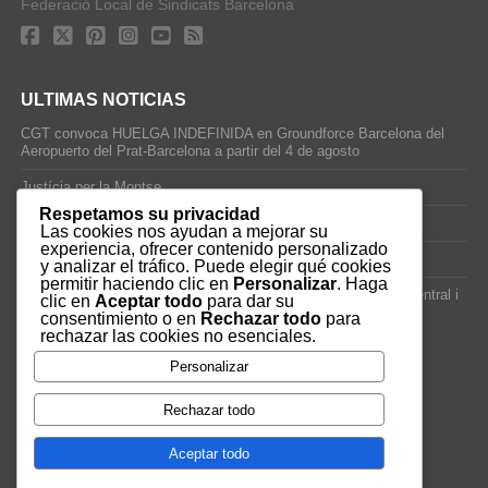
Federació Local de Sindicats Barcelona
ULTIMAS NOTICIAS
CGT convoca HUELGA INDEFINIDA en Groundforce Barcelona del
Aeropuerto del Prat-Barcelona a partir del 4 de agosto
Justícia per la Montse
Respetamos su privacidad
25J – Día Mundial para la Prevención de los Ahogamientos
Las cookies nos ayudan a mejorar su
experiencia, ofrecer contenido personalizado
ERE encubierto en H&M Concentrix
y analizar el tráfico. Puede elegir qué cookies
permitir haciendo clic en
Personalizar
. Haga
Actes centrals 90 aniversari revolució social 1936. Programa central i
clic en
Aceptar todo
para dar su
per dies. Materials de venda.
consentimiento o en
Rechazar todo
para
rechazar las cookies no esenciales.
TAGS
Personalizar
VAGA
TELEMARKETING
NETEJA
DRETS
CONFERENCIA
Rechazar todo
DOCUMENTAL
SANITAT
CATSALUT
061
ANTI-MWC
Aceptar todo