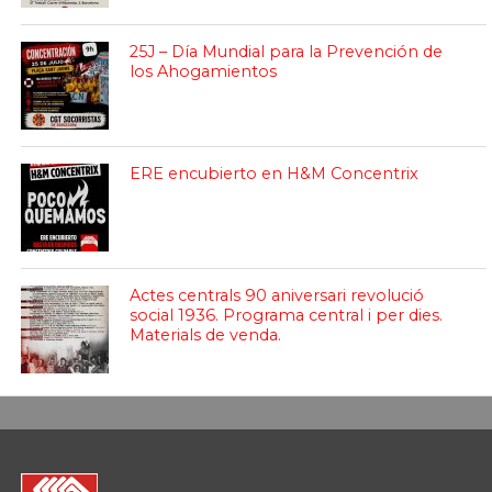
25J – Día Mundial para la Prevención de
los Ahogamientos
ERE encubierto en H&M Concentrix
Actes centrals 90 aniversari revolució
social 1936. Programa central i per dies.
Materials de venda.