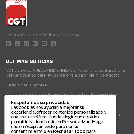
Federació Local de Sindicats Barcelona
ULTIMAS NOTICIAS
CGT convoca HUELGA INDEFINIDA en Groundforce Barcelona
del Aeropuerto del Prat-Barcelona a partir del 4 de agosto
Justícia per la Montse
25J – Día Mundial para la Prevención de los Ahogamientos
Respetamos su privacidad
ERE encubierto en H&M Concentrix
Las cookies nos ayudan a mejorar su
experiencia, ofrecer contenido personalizado y
Actes centrals 90 aniversari revolució social 1936. Programa
analizar el tráfico. Puede elegir qué cookies
central i per dies. Materials de venda.
permitir haciendo clic en
Personalizar
. Haga
clic en
Aceptar todo
para dar su
consentimiento o en
Rechazar todo
para