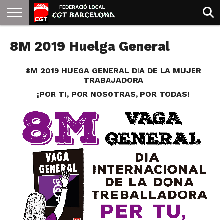
INICIO
8M 2019 Huelga General
QUIENES
SINDICATOS
SOCIAL
JURIDICA/GUIAS
PRENSA Y
FORMACIÓN
BIBLIOTECA
RECURSOS
ES
SOMOS
COMUNICACIÓN
EMMA
GOLDMAN
8M 2019 HUEGA GENERAL DIA DE LA MUJER
TRABAJADORA
¡POR TI, POR NOSOTRAS, POR TODAS!