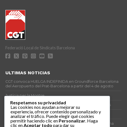
Federació Local de Sindicats Barcelona
ULTIMAS NOTICIAS
CGT convoca HUELGA INDEFINIDA en Groundforce Barcelona
del Aeropuerto del Prat-Barcelona a partir del 4 de agosto
Justícia per la Montse
Respetamos su privacidad
25J – Día Mundial para la Prevención de los Ahogamientos
Las cookies nos ayudan a mejorar su
experiencia, ofrecer contenido personalizado y
ERE encubierto en H&M Concentrix
analizar el tráfico. Puede elegir qué cookies
permitir haciendo clic en
Personalizar
. Haga
Actes centrals 90 aniversari revolució social 1936. Programa
clic en
Aceptar todo
para dar su