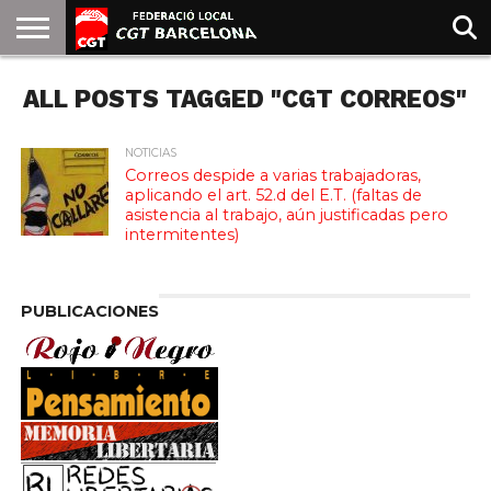
INICIO
ALL POSTS TAGGED "CGT CORREOS"
QUIENES
SINDICATOS
SOCIAL
JURIDICA/GUIAS
PRENSA Y
FORMACIÓN
BIBLIOTECA
RECURSOS
ES
SOMOS
COMUNICACIÓN
EMMA
GOLDMAN
NOTICIAS
Correos despide a varias trabajadoras,
aplicando el art. 52.d del E.T. (faltas de
asistencia al trabajo, aún justificadas pero
intermitentes)
PUBLICACIONES