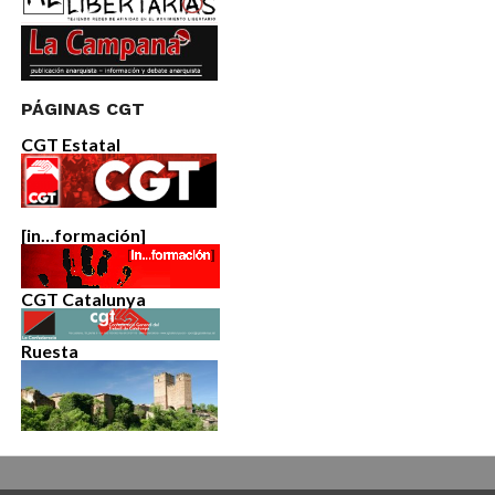
PÁGINAS CGT
CGT Estatal
[in…formación]
CGT Catalunya
Ruesta