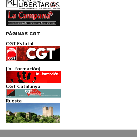
PÁGINAS CGT
CGT Estatal
[in…formación]
CGT Catalunya
Ruesta