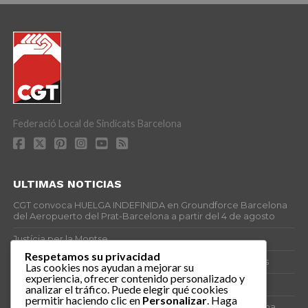
Federació Local de Sindicats Barcelona
ULTIMAS NOTICIAS
CGT convoca HUELGA INDEFINIDA en Groundforce Barcelona
del Aeropuerto del Prat-Barcelona a partir del 4 de agosto
Justícia per la Montse
Respetamos su privacidad
25J – Día Mundial para la Prevención de los Ahogamientos
Las cookies nos ayudan a mejorar su
experiencia, ofrecer contenido personalizado y
ERE encubierto en H&M Concentrix
analizar el tráfico. Puede elegir qué cookies
permitir haciendo clic en
Personalizar
. Haga
Actes centrals 90 aniversari revolució social 1936. Programa