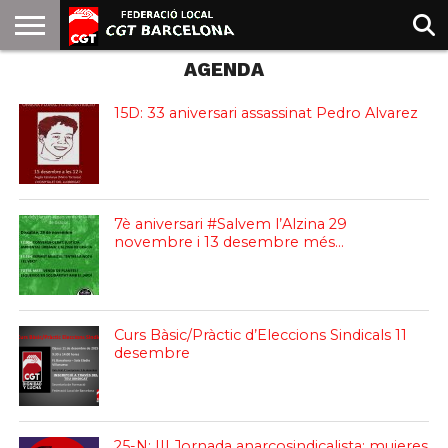
AGENDA
INICIO
QUIENES
SINDICATOS
SOCIAL
JURIDICA/GUIAS
PRENSA Y
FORMACIÓN
BIBLIOTECA
RECURSOS
ES
SOMOS
COMUNICACIÓN
EMMA
GOLDMAN
15D: 33 aniversari assassinat Pedro Alvarez
7è aniversari #Salvem l’Alzina 29
novembre i 13 desembre més…
Curs Bàsic/Pràctic d’Eleccions Sindicals 11
desembre
25-N: III Jornada anarcosindicalista: mujeres