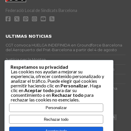
Federació Local de Sindicats Barcelona
ULTIMAS NOTICIAS
CGT convoca HUELGA INDEFINIDA en Groundforce Barcelona
del Aeropuerto del Prat-Barcelona a partir del 4 de agosto
Justícia per la Montse
Respetamos su privacidad
25J – Día Mundial para la Prevención de los Ahogamientos
Las cookies nos ayudan a mejorar su
experiencia, ofrecer contenido personalizado y
ERE encubierto en H&M Concentrix
analizar el tráfico. Puede elegir qué cookies
permitir haciendo clic en
Personalizar
. Haga
Actes centrals 90 aniversari revolució social 1936. Programa
clic en
Aceptar todo
para dar su
central i per dies. Materials de venda.
consentimiento o en
Rechazar todo
para
rechazar las cookies no esenciales.
TAGS
Personalizar
VAGA
TELEMARKETING
NETEJA
DRETS
CONFERENCIA
Rechazar todo
DOCUMENTAL
SANITAT
CATSALUT
061
ANTI-MWC