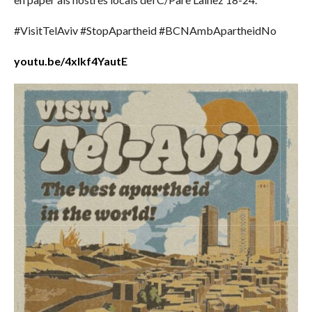
#VisitTelAviv #StopApartheid #BCNAmbApartheidNo
youtu.be/4xlkf4YautE