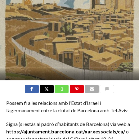
COMMENTS
Possem fi a les relacions amb l’Estat d’Israel i
l’agermanament entre la ciutat de Barcelona amb Tel·Aviv.
Signa (si estàs al padró d’habitants de Barcelona) via web a
https://ajuntament.barcelona.cat/xarxessocials/ca/
o
en paper als nostres locals del C/Pare Laínez 18-24.