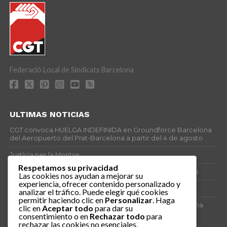
Federació Local de Sindicats Barcelona
ULTIMAS NOTICIAS
CGT convoca HUELGA INDEFINIDA en Groundforce Barcelona
del Aeropuerto del Prat-Barcelona a partir del 4 de agosto
Justícia per la Montse
Respetamos su privacidad
25J – Día Mundial para la Prevención de los Ahogamientos
Las cookies nos ayudan a mejorar su
experiencia, ofrecer contenido personalizado y
ERE encubierto en H&M Concentrix
analizar el tráfico. Puede elegir qué cookies
permitir haciendo clic en
Personalizar
. Haga
Actes centrals 90 aniversari revolució social 1936. Programa
clic en
Aceptar todo
para dar su
central i per dies. Materials de venda.
consentimiento o en
Rechazar todo
para
rechazar las cookies no esenciales.