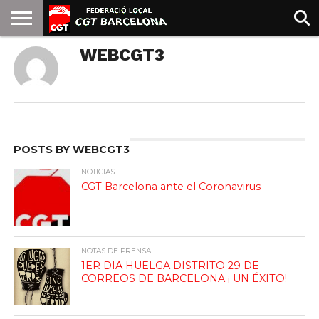
INICIO
WEBCGT3
QUIENES
SINDICATOS
SOCIAL
JURIDICA/GUIAS
PRENSA Y
FORMACIÓN
BIBLIOTECA
RECURSOS
ES
SOMOS
COMUNICACIÓN
EMMA
GOLDMAN
POSTS BY WEBCGT3
NOTICIAS
CGT Barcelona ante el Coronavirus
NOTAS DE PRENSA
1ER DIA HUELGA DISTRITO 29 DE
CORREOS DE BARCELONA ¡ UN ÉXITO!